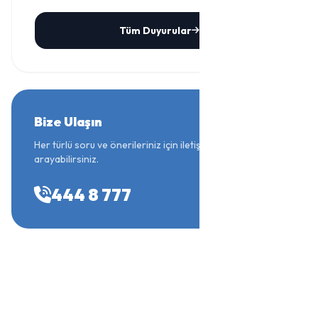
Tüm Duyurular
Bize Ulaşın
Her türlü soru ve önerileriniz için iletişim merkezimizi
arayabilirsiniz.
444 8 777