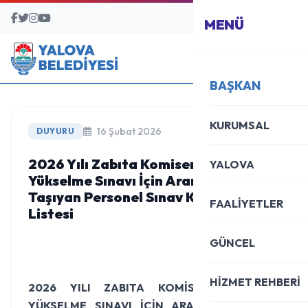
BAŞVURU MERKEZİ
MENÜ
BAŞKAN
KURUMSAL
16 Şubat 2026
DUYURU
2026 Yılı Zabıta Komiseri Görevde
YALOVA
Yükselme Sınavı İçin Aranan Şartları
Taşıyan Personel Sınav Katılım
FAALİYETLER
Listesi
GÜNCEL
HİZMET REHBERİ
2026 YILI ZABITA KOMİSERİ GÖREVDE
YÜKSELME SINAVI İÇİN ARANAN ŞARTLARI