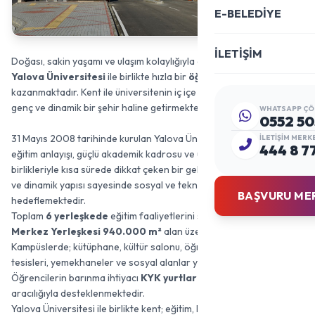
E-BELEDİYE
İLETİŞİM
Doğası, sakin yaşamı ve ulaşım kolaylığıyla öne çıkan Yalova,
Yalova Üniversitesi
ile birlikte hızla bir
öğrenci kenti
kimliği
kazanmaktadır. Kent ile üniversitenin iç içe geçtiği bu yapı, Yalova’yı
genç ve dinamik bir şehir haline getirmektedir.
WHATSAPP ÇÖ
0552 50
31 Mayıs 2008 tarihinde kurulan Yalova Üniversitesi, yenilikçi
İLETIŞIM MERK
444 8 7
eğitim anlayışı, güçlü akademik kadrosu ve ulusal–uluslararası iş
birlikleriyle kısa sürede dikkat çeken bir gelişim göstermiştir. Genç
ve dinamik yapısı sayesinde sosyal ve teknik alanlarda öncü olmayı
BAŞVURU ME
hedeflemektedir.
Toplam
6 yerleşkede
eğitim faaliyetlerini sürdüren üniversitenin
Merkez Yerleşkesi 940.000 m²
alan üzerine kuruludur.
Kampüslerde; kütüphane, kültür salonu, öğrenci kulüpleri, spor
tesisleri, yemekhaneler ve sosyal alanlar yer almaktadır.
Öğrencilerin barınma ihtiyacı
KYK yurtları
ve özel yurtlar
aracılığıyla desteklenmektedir.
Yalova Üniversitesi ile birlikte kent; eğitim, kültür ve sosyal yaşam