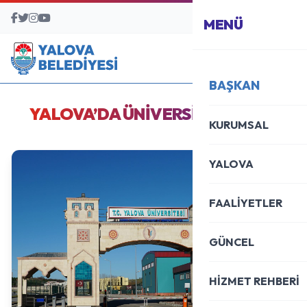
BAŞVURU MERKEZİ
MENÜ
BAŞKAN
YALOVA’DA ÜNİVERSİTE HAYATI
KURUMSAL
YALOVA
FAALİYETLER
GÜNCEL
HİZMET REHBERİ