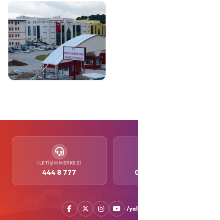
İLETIŞIM MERKEZI
WHATSAPP
444 8 777
0552 505 77 77
/yalovabld