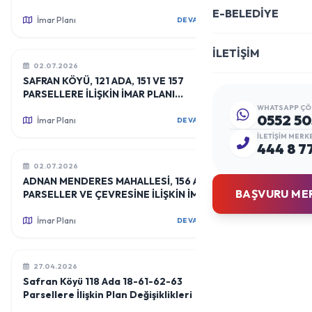
E-BELEDİYE
İmar Planı
DEVAMINI OKU
İLETİŞİM
02.07.2026
SAFRAN KÖYÜ, 121 ADA, 151 VE 157
PARSELLERE İLİŞKİN İMAR PLANI
DEĞİŞİKLİĞİ
WHATSAPP ÇÖ
0552 50
İmar Planı
DEVAMINI OKU
İLETIŞIM MERK
444 8 7
02.07.2026
ADNAN MENDERES MAHALLESİ, 156 ADA 1 ,2
BAŞVURU ME
PARSELLER VE ÇEVRESİNE İLİŞKİN İMAR
PLANI DEĞİŞİKLİĞİ
İmar Planı
DEVAMINI OKU
27.04.2026
Safran Köyü 118 Ada 18-61-62-63
Parsellere İlişkin Plan Değişiklikleri