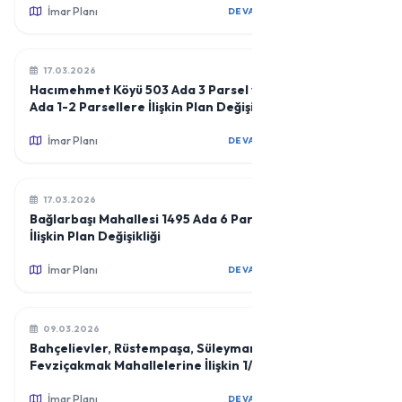
İmar Planı
DEVAMINI OKU
17.03.2026
Hacımehmet Köyü 503 Ada 3 Parsel ve 284
Ada 1-2 Parsellere İlişkin Plan Değişiklikleri
İmar Planı
DEVAMINI OKU
17.03.2026
Bağlarbaşı Mahallesi 1495 Ada 6 Parsele
İlişkin Plan Değişikliği
İmar Planı
DEVAMINI OKU
09.03.2026
Bahçelievler, Rüstempaşa, Süleymanbey ve
Fevziçakmak Mahallelerine İlişkin 1/5000
Ölçekli Nazım İmar Planı Revizyonu
İmar Planı
DEVAMINI OKU