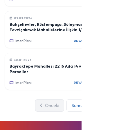
09.03.2026
Bahçelievler, Rüstempaşa, Süleymanbey ve
Fevziçakmak Mahallelerine İlişkin 1/1000
Ölçekli Uygulama İmar Planı Revizyonu
İmar Planı
DEVAMINI OKU
30.01.2026
Bayraktepe Mahallesi 2216 Ada 14 ve 15
Parseller
İmar Planı
DEVAMINI OKU
Önceki
Sonraki