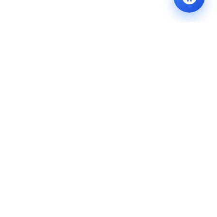
BERİ
E-BELEDİYE
İLETİŞİM
IM
E-BELEDİYE GİRİŞ
BİZE ULAŞIN
ZLERİMİZ
BORÇ ÖDEME
YARARLI LİNKLER
BORÇ SORGULAMA
Sıkça Sorulan Sorular
 Saatleri
SİCİL SORGULAMA
 Soru
BEYANLAR