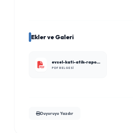
Ekler ve Galeri
evsel-kati-atik-raporu.pdf
PDF BELGESI
Duyuruyu Yazdır