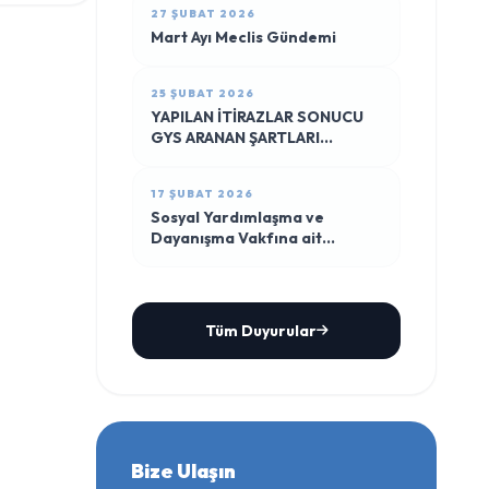
27 ŞUBAT 2026
Mart Ayı Meclis Gündemi
25 ŞUBAT 2026
YAPILAN İTİRAZLAR SONUCU
GYS ARANAN ŞARTLARI
TAŞIYAN PERSONEL SINAVA
KATILIM LİSTESİ
17 ŞUBAT 2026
Sosyal Yardımlaşma ve
Dayanışma Vakfına ait
taşınmazın İhale İlanı
Tüm Duyurular
Bize Ulaşın