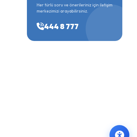
Her türlü soru ve önerileriniz için iletişim
merkezimizi arayabilirsiniz.
444 8 777