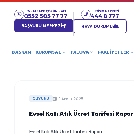
WHATSAPP ÇÖZÜM HATTI
İLETIŞIM MERKEZI
0552 505 77 77
444 8 777
BAŞVURU MERKEZİ
HAVA DURUMU
BAŞKAN
KURUMSAL
YALOVA
FAALİYETLER
1 Aralık 2025
DUYURU
Evsel Katı Atık Ücret Tarifesi Rapo
Evsel Katı Atık Ücret Tarifesi Raporu