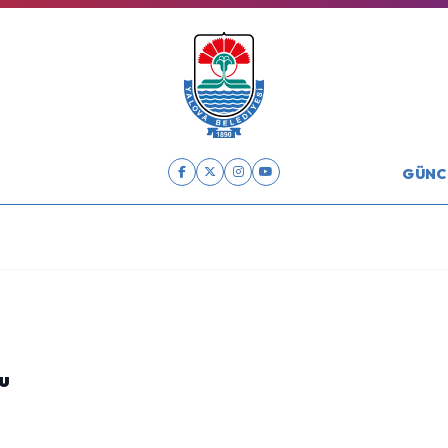
GÜNC
ru