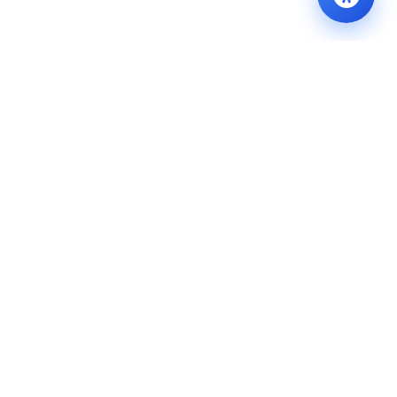
BERİ
E-BELEDİYE
İLETİŞİM
IM
E-BELEDİYE GİRİŞ
BİZE ULAŞIN
ZLERİMİZ
BORÇ ÖDEME
YARARLI LİNKLER
BORÇ SORGULAMA
Sıkça Sorulan Sorular
 Saatleri
SİCİL SORGULAMA
 Soru
BEYANLAR