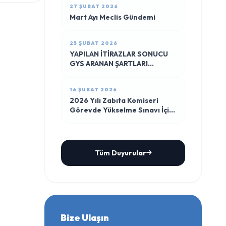
27 ŞUBAT 2026
Mart Ayı Meclis Gündemi
25 ŞUBAT 2026
YAPILAN İTİRAZLAR SONUCU
GYS ARANAN ŞARTLARI
TAŞIYAN PERSONEL SINAVA
KATILIM LİSTESİ
16 ŞUBAT 2026
2026 Yılı Zabıta Komiseri
Görevde Yükselme Sınavı İçin
Aranan Şartları Taşıyan
Personel Sınav Katılım Listesi
Tüm Duyurular
Bize Ulaşın