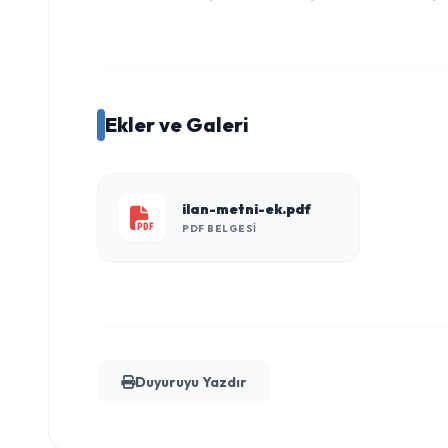
Ekler ve Galeri
ilan-metni-ek.pdf
PDF BELGESI
Duyuruyu Yazdır