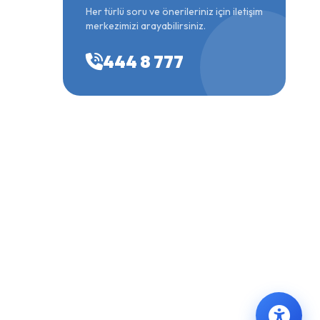
Her türlü soru ve önerileriniz için iletişim
merkezimizi arayabilirsiniz.
444 8 777