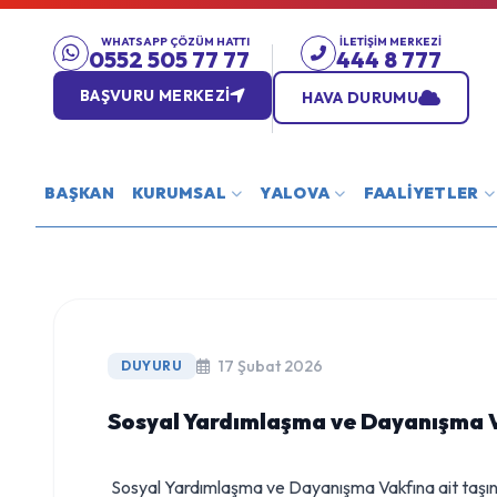
WHATSAPP ÇÖZÜM HATTI
İLETIŞIM MERKEZI
0552 505 77 77
444 8 777
BAŞVURU MERKEZİ
HAVA DURUMU
BAŞKAN
KURUMSAL
YALOVA
FAALİYETLER
17 Şubat 2026
DUYURU
Sosyal Yardımlaşma ve Dayanışma Va
Sosyal Yardımlaşma ve Dayanışma Vakfına ait taşınm