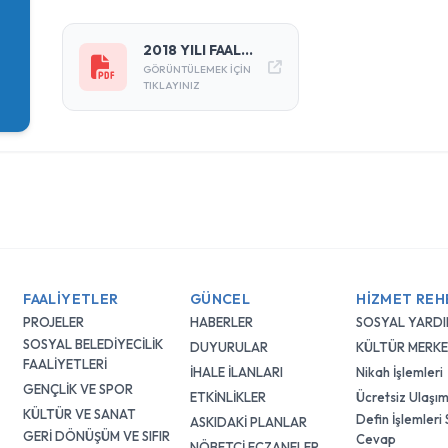
2018 YILI FAALİYET RAPORU
GÖRÜNTÜLEMEK IÇIN
TIKLAYINIZ
FAALİYETLER
GÜNCEL
HİZMET REH
PROJELER
HABERLER
SOSYAL YARD
SOSYAL BELEDİYECİLİK
DUYURULAR
KÜLTÜR MERKE
FAALİYETLERİ
İHALE İLANLARI
Nikah İşlemleri
GENÇLİK VE SPOR
ETKİNLİKLER
Ücretsiz Ulaşım
KÜLTÜR VE SANAT
Defin İşlemleri
ASKIDAKİ PLANLAR
GERİ DÖNÜŞÜM VE SIFIR
Cevap
NÖBETÇİ ECZANELER