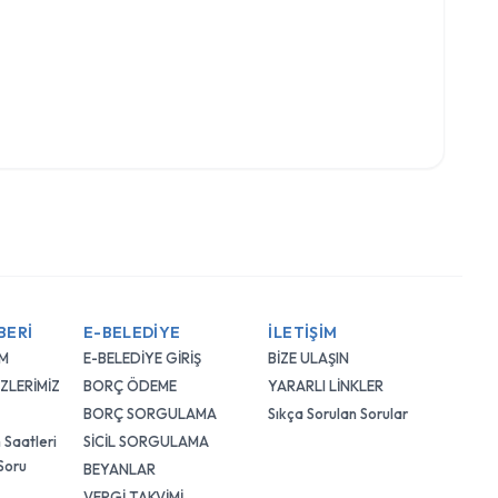
BERİ
E-BELEDİYE
İLETİŞİM
IM
E-BELEDİYE GİRİŞ
BİZE ULAŞIN
ZLERİMİZ
BORÇ ÖDEME
YARARLI LİNKLER
BORÇ SORGULAMA
Sıkça Sorulan Sorular
 Saatleri
SİCİL SORGULAMA
 Soru
BEYANLAR
VERGİ TAKVİMİ