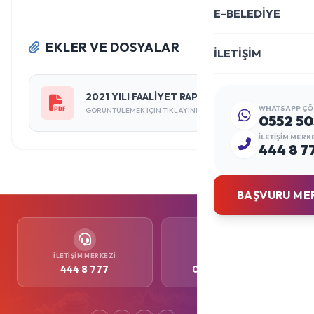
E-BELEDİYE
EKLER VE DOSYALAR
İLETİŞİM
2021 YILI FAALİYET RAPORU
WHATSAPP ÇÖ
GÖRÜNTÜLEMEK IÇIN TIKLAYINIZ
0552 50
İLETIŞIM MERK
444 8 7
BAŞVURU ME
İLETIŞIM MERKEZI
WHATSAPP
444 8 777
0552 505 77 77