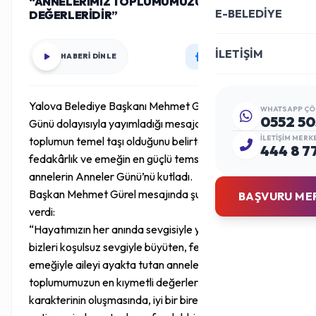
“ANNELERİMİZ TOPLUMUMUZUN EN KIYMETLİ
E-BELEDİYE
DEĞERLERİDİR”
İLETİŞİM
HABERİ DİNLE
Yalova Belediye Başkanı Mehmet Gürel, Anneler
WHATSAPP ÇÖ
0552 50
Günü dolayısıyla yayımladığı mesajda annelerin
İLETIŞIM MERK
toplumun temel taşı olduğunu belirterek, sevgi,
444 8 7
fedakârlık ve emeğin en güçlü temsilcisi olan tüm
annelerin Anneler Günü’nü kutladı.
Başkan Mehmet Gürel mesajında şu ifadelere yer
BAŞVURU ME
verdi:
“Hayatımızın her anında sevgisiyle yanımızda olan,
bizleri koşulsuz sevgiyle büyüten, fedakârlığı ve
emeğiyle aileyi ayakta tutan annelerimiz,
toplumumuzun en kıymetli değerleridir. Bir insanın
karakterinin oluşmasında, iyi bir birey olarak