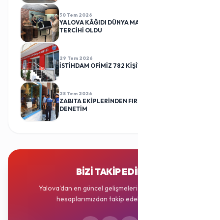
30 Tem 2026
YALOVA KÂĞIDI DÜNYA MARKALARININ
TERCİHİ OLDU
29 Tem 2026
İSTİHDAM OFİMİZ 782 KİŞİYİ İŞ SAHİBİ YAPTI
28 Tem 2026
ZABITA EKİPLERİNDEN FIRINLARA RUTİN
DENETİM
BIZI TAKIP EDIN
Yalova'dan en güncel gelişmeleri sosyal medya
hesaplarımızdan takip edebilirsiniz.