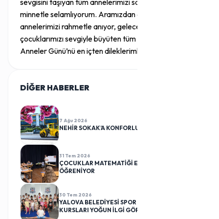
sevgisini taşıyan tüm annelerimizi saygı, sevgi ve
minnetle selamlıyorum. Aramızdan ayrılmış
annelerimizi rahmetle anıyor, geleceğimizin teminatı
çocuklarımızı sevgiyle büyüten tüm annelerimizin
Anneler Günü’nü en içten dileklerimle kutluyorum.”
DİĞER HABERLER
TÜMÜ
7 Ağu 2026
NEHİR SOKAK’A KONFORLU DOKUNUŞ
31 Tem 2026
ÇOCUKLAR MATEMATİĞİ EĞLENEREK
ÖĞRENİYOR
30 Tem 2026
YALOVA BELEDİYESİ SPOR KULÜBÜ CİMNASTİK
KURSLARI YOĞUN İLGİ GÖRÜYOR