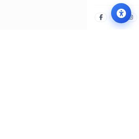
İLETIŞIM MERKEZI
WHATSAPP
444 8 777
0552 505 77 77
/yalovabld
Email:
info@yalova.bel.tr