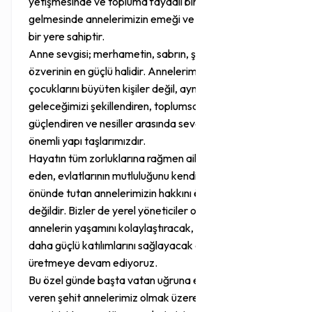
yetişmesinde ve topluma faydalı bir insan haline
gelmesinde annelerimizin emeği ve sevgisi çok büyük
bir yere sahiptir.
Anne sevgisi; merhametin, sabrın, şefkatin ve
özverinin en güçlü halidir. Annelerimiz sadece
çocuklarını büyüten kişiler değil, aynı zamanda
geleceğimizi şekillendiren, toplumsal dayanışmayı
güçlendiren ve nesiller arasında sevgi bağını kuran en
önemli yapı taşlarımızdır.
Hayatın tüm zorluklarına rağmen ailesi için mücadele
eden, evlatlarının mutluluğunu kendi mutluluğunun
önünde tutan annelerimizin hakkını ödemek mümkün
değildir. Bizler de yerel yöneticiler olarak kadınların ve
annelerin yaşamını kolaylaştıracak, sosyal hayata
daha güçlü katılımlarını sağlayacak çalışmalar
üretmeye devam ediyoruz.
Bu özel günde başta vatan uğruna evlatlarını toprağa
veren şehit annelerimiz olmak üzere, yüreğinde evlat