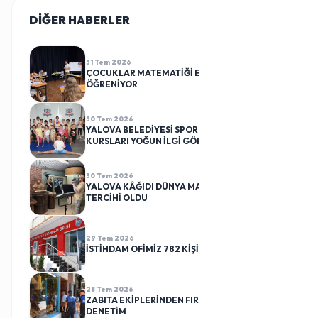
DİĞER HABERLER
TÜMÜ
31 Tem 2026
ÇOCUKLAR MATEMATİĞİ EĞLENEREK
ÖĞRENİYOR
30 Tem 2026
YALOVA BELEDİYESİ SPOR KULÜBÜ CİMNASTİK
KURSLARI YOĞUN İLGİ GÖRÜYOR
30 Tem 2026
YALOVA KÂĞIDI DÜNYA MARKALARININ
TERCİHİ OLDU
29 Tem 2026
İSTİHDAM OFİMİZ 782 KİŞİYİ İŞ SAHİBİ YAPTI
28 Tem 2026
ZABITA EKİPLERİNDEN FIRINLARA RUTİN
DENETİM