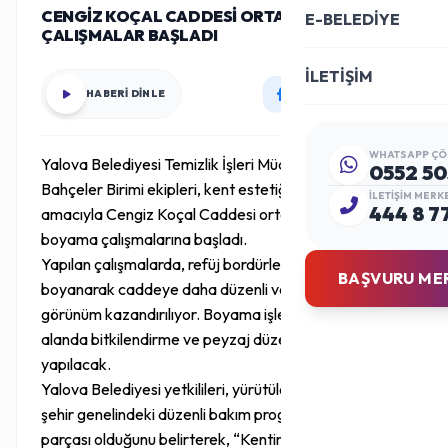
CENGİZ KOÇAL CADDESİ ORTA REFÜJÜNDE
E-BELEDİYE
ÇALIŞMALAR BAŞLADI
İLETİŞİM
HABERİ DİNLE
WHATSAPP ÇÖ
Yalova Belediyesi Temizlik İşleri Müdürlüğü Park ve
0552 50
Bahçeler Birimi ekipleri, kent estetiğini güçlendirmek
İLETIŞIM MERK
444 8 7
amacıyla Cengiz Koçal Caddesi orta refüjünde
boyama çalışmalarına başladı.
Yapılan çalışmalarda, refüj bordürleri özenle
BAŞVURU ME
boyanarak caddeye daha düzenli ve estetik bir
görünüm kazandırılıyor. Boyama işlemlerinin ardından
alanda bitkilendirme ve peyzaj düzenlemesi
yapılacak.
Yalova Belediyesi yetkilileri, yürütülen çalışmaların
şehir genelindeki düzenli bakım programının bir
parçası olduğunu belirterek, “Kentimizin ana