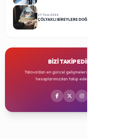
27 Tem 2026
ÇÖLYAKLI BİREYLERE DOĞUM GÜNÜ SÜRPRİZİ
BIZI TAKIP EDIN
Yalova'dan en güncel gelişmeleri sosyal medya
hesaplarımızdan takip edebilirsiniz.