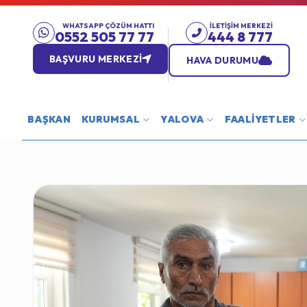
WHATSAPP ÇÖZÜM HATTI
İLETIŞIM MERKEZI
0552 505 77 77
444 8 777
BAŞVURU MERKEZİ
HAVA DURUMU
BAŞKAN
KURUMSAL
YALOVA
FAALİYETLER