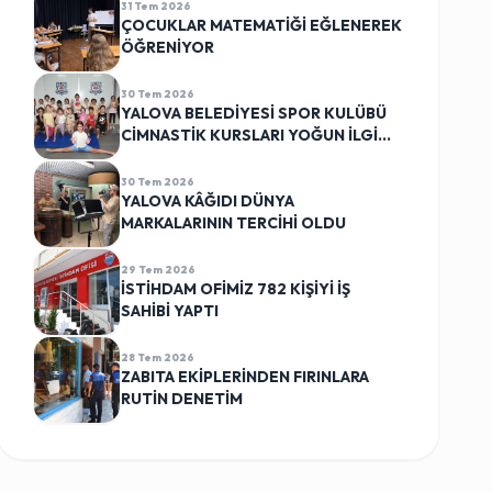
31 Tem 2026
ÇOCUKLAR MATEMATİĞİ EĞLENEREK
ÖĞRENİYOR
30 Tem 2026
YALOVA BELEDİYESİ SPOR KULÜBÜ
CİMNASTİK KURSLARI YOĞUN İLGİ
GÖRÜYOR
30 Tem 2026
YALOVA KÂĞIDI DÜNYA
MARKALARININ TERCİHİ OLDU
29 Tem 2026
İSTİHDAM OFİMİZ 782 KİŞİYİ İŞ
SAHİBİ YAPTI
28 Tem 2026
ZABITA EKİPLERİNDEN FIRINLARA
RUTİN DENETİM