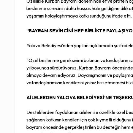
Özellikle Kurban Bayramı döneminde et ve protein ağı
beslenme sürecinin daha hassas hale geldiğine dikkat çe
yaşamını kolaylaştırmaya katkı sunduğunu ifade etti.
“BAYRAM SEVİNCİNİ HEP BİRLİKTE PAYLAŞIY
Yalova Belediyesi’nden yapılan açıklamada şu ifadeler
“Özel beslenme gereksinimi bulunan vatandaşlarımızı
yıl boyunca sürdürüyoruz. Kurban Bayramı öncesinde g
olmaya devam ediyoruz. Dayanışmanın ve paylaşmanın
vatandaşlarımızın kendilerini yalnız hissetmemesi biz
AİLELERDEN YALOVA BELEDİYESİ’NE TEŞEKK
Desteklerden faydalanan aileler ise özellikle özel be
sağlanan katkının kendileri için çok kıymetli olduğunu 
bayram öncesinde gerçekleştirilen bu desteğin hem