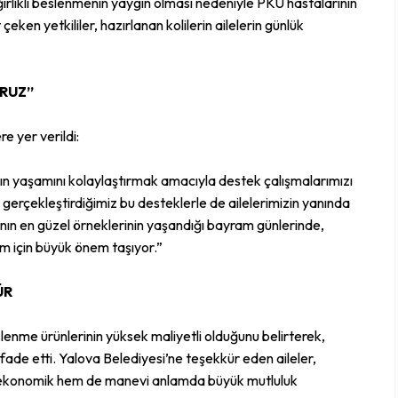
rlıklı beslenmenin yaygın olması nedeniyle PKU hastalarının
ken yetkililer, hazırlanan kolilerin ailelerin günlük
ORUZ”
e yer verildi:
n yaşamını kolaylaştırmak amacıyla destek çalışmalarımızı
erçekleştirdiğimiz bu desteklerle de ailelerimizin yanında
 en güzel örneklerinin yaşandığı bayram günlerinde,
im için büyük önem taşıyor.”
ÜR
slenme ürünlerinin yüksek maliyetli olduğunu belirterek,
ifade etti. Yalova Belediyesi’ne teşekkür eden aileler,
 ekonomik hem de manevi anlamda büyük mutluluk