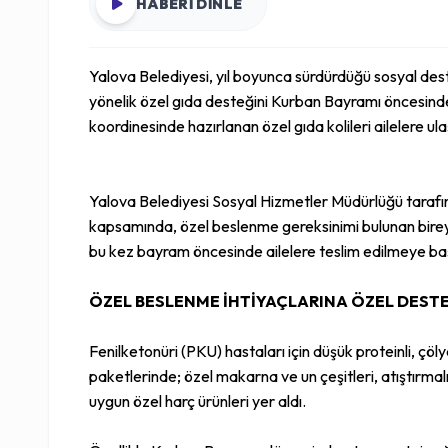
HABERİ DİNLE
Yalova Belediyesi, yıl boyunca sürdürdüğü sosyal des
yönelik özel gıda desteğini Kurban Bayramı öncesind
koordinesinde hazırlanan özel gıda kolileri ailelere ulaş
Yalova Belediyesi Sosyal Hizmetler Müdürlüğü tarafın
kapsamında, özel beslenme gereksinimi bulunan birey
bu kez bayram öncesinde ailelere teslim edilmeye ba
ÖZEL BESLENME İHTİYAÇLARINA ÖZEL DEST
Fenilketonüri (PKU) hastaları için düşük proteinli, çöly
paketlerinde; özel makarna ve un çeşitleri, atıştırmal
uygun özel harç ürünleri yer aldı.