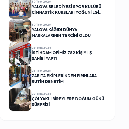
30 Tem 2026
YALOVA BELEDİYESİ SPOR KULÜBÜ
CİMNASTİK KURSLARI YOĞUN İLGİ
GÖRÜYOR
30 Tem 2026
YALOVA KÂĞIDI DÜNYA
MARKALARININ TERCİHİ OLDU
29 Tem 2026
İSTİHDAM OFİMİZ 782 KİŞİYİ İŞ
SAHİBİ YAPTI
28 Tem 2026
ZABITA EKİPLERİNDEN FIRINLARA
RUTİN DENETİM
27 Tem 2026
ÇÖLYAKLI BİREYLERE DOĞUM GÜNÜ
SÜRPRİZİ