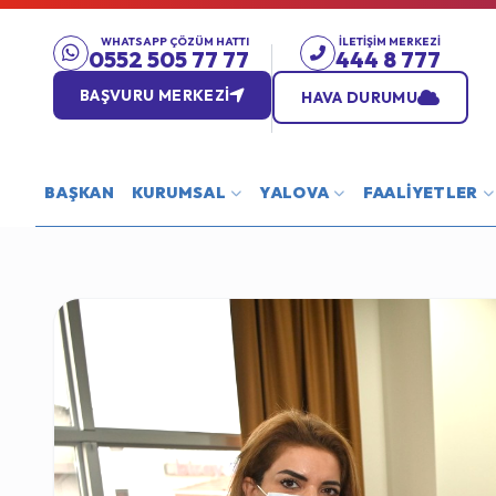
WHATSAPP ÇÖZÜM HATTI
İLETIŞIM MERKEZI
0552 505 77 77
444 8 777
BAŞVURU MERKEZİ
HAVA DURUMU
BAŞKAN
KURUMSAL
YALOVA
FAALİYETLER