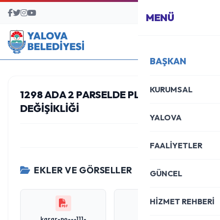
BAŞVURU MERKEZİ
MENÜ
BAŞKAN
KURUMSAL
1298 ADA 2 PARSELDE PLAN
DEĞIŞIKLIĞI
YALOVA
FAALİYETLER
EKLER VE GÖRSELLER
GÜNCEL
HİZMET REHBERİ
karar-no---111-