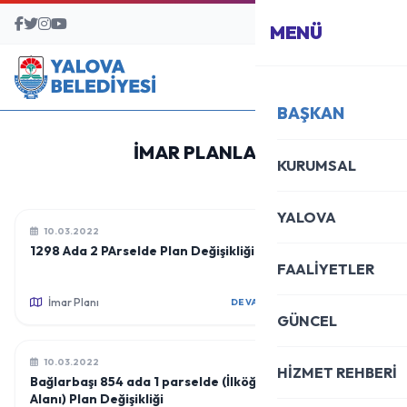
BAŞVURU MERKEZİ
MENÜ
BAŞKAN
İMAR PLANLARI
KURUMSAL
YALOVA
10.03.2022
1298 Ada 2 PArselde Plan Değişikliği
FAALİYETLER
İmar Planı
DEVAMINI OKU
GÜNCEL
10.03.2022
HİZMET REHBERİ
Bağlarbaşı 854 ada 1 parselde (İlköğretim
Alanı) Plan Değişikliği