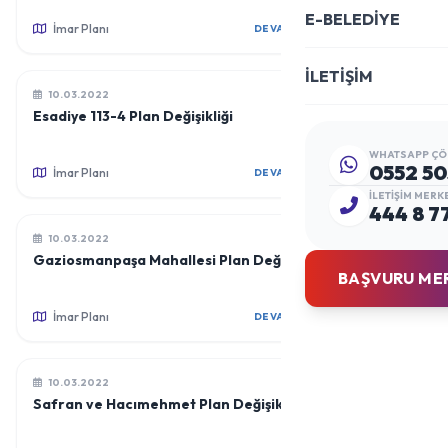
E-BELEDİYE
İmar Planı
DEVAMINI OKU
İLETİŞİM
10.03.2022
Esadiye 113-4 Plan Değişikliği
WHATSAPP ÇÖ
0552 50
İmar Planı
DEVAMINI OKU
İLETIŞIM MERK
444 8 7
10.03.2022
Gaziosmanpaşa Mahallesi Plan Değişikliği
BAŞVURU ME
İmar Planı
DEVAMINI OKU
10.03.2022
Safran ve Hacımehmet Plan Değişikliği