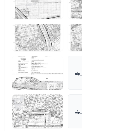
ni̇p_rapor_bh-rp-sb-
fç.pdf
İNDIR
ui̇p_rapor_bh-rp-sb-
fç.pdf
İNDIR