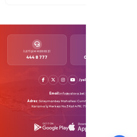
İLETIŞIM MERKEZI
WHATSAPP
444 8 777
0552 505 77 77
/yalovabld
Email:
info@yalova.bel.tr
Adres:
Süleymanbey Mahallesi Cumhuriyet Caddesi
Karizma İş Merkezi No:3 Kat:4 PK: 77100 YALOVA