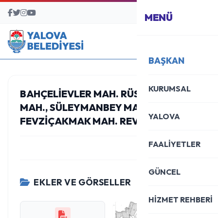
BAŞVURU MERKEZİ
MENÜ
BAŞKAN
KURUMSAL
BAHÇELIEVLER MAH. RÜSTEMPAŞA
MAH., SÜLEYMANBEY MAH. VE
YALOVA
FEVZIÇAKMAK MAH. REVIZYON
FAALİYETLER
GÜNCEL
EKLER VE GÖRSELLER
HİZMET REHBERİ